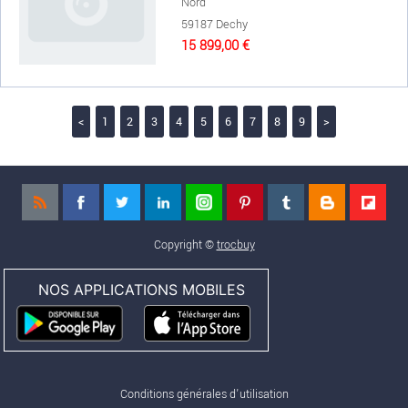
Nord
59187 Dechy
15 899,00 €
<
1
2
3
4
5
6
7
8
9
>
Copyright ©
trocbuy
NOS APPLICATIONS MOBILES
Conditions générales d'utilisation