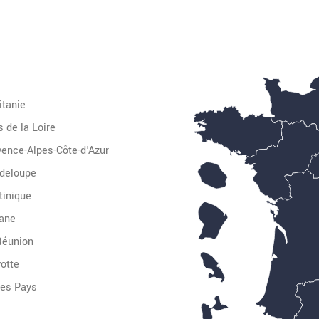
itanie
 de la Loire
vence-Alpes-Côte-d'Azur
deloupe
tinique
ane
Réunion
otte
Autres Pays