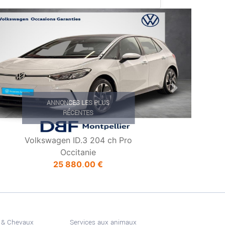
ious
Next
ANNONCES LES PLUS
RÉCENTES
Volkswagen ID.3 204 ch Pro
Occitanie
25 880,00 €
 & Chevaux
Services aux animaux