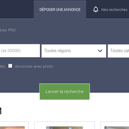
DÉPOSER UNE ANNONCE
Mes recherches
rines PRO
tes
Annonces avec photo
M