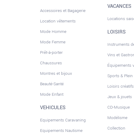
VACANCES
Accessoires et Bagagerie
Locations sai
Location vêtements
LOISIRS
Mode Homme
Mode Femme
Instruments 
Prêt-à-porter
Vins et Gastr
Chaussures
Équipements 
Montres et bijoux
Sports & Plein 
Beauté-Santé
Loisirs créatifs
Mode Enfant
Jeux & jouets
VEHICULES
CD-Musique
Modélisme
Equipements Caravaning
Collection
Equipements Nautisme