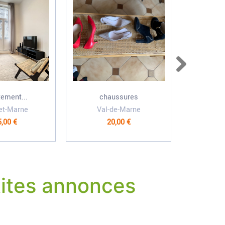
ement...
chaussures
Who
et-Marne
Val-de-Marne
C
,00 €
20,00 €
1 
ites annonces