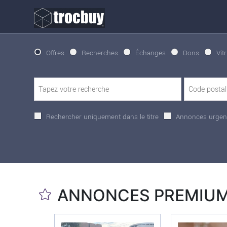
Offres
Recherches
Échanges
Dons
Vit
Rechercher uniquement dans le titre
Annonces urgen
ANNONCES PREMIU