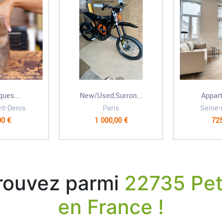
ques...
New/Used,Surron...
Appart
nt-Denis
Paris
Seine-
00 €
1 000,00 €
725
trouvez parmi
22735 Pet
en France !