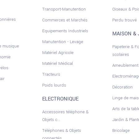
Transport-Manutention
Oiseaux & Po
sonnières
Commerces et Marchés
Perdu trouvé
Equipements Industriels
MAISON & 
Manutention - Levage
de musique
Papeterie & F
Matériel Agricole
scolaires
onomie
Matériel Médical
Ameublement
vélos
Tracteurs
Electroménag
air
Poids lourds
Décoration
Linge de mai
ELECTRONIQUE
Arts de la tabl
Accessoires téléphone &
Objets c...
Jardin & Plant
Téléphones & Objets
Bricolage
connectés