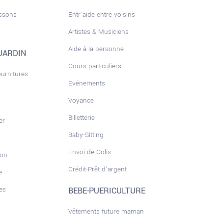
issons
Entr'aide entre voisins
Artistes & Musiciens
Aide à la personne
JARDIN
Cours particuliers
ournitures
Evénements
Voyance
Billetterie
er
Baby-Sitting
Envoi de Colis
son
Crédit-Prêt d'argent
e
es
BEBE-PUERICULTURE
Vêtements future maman