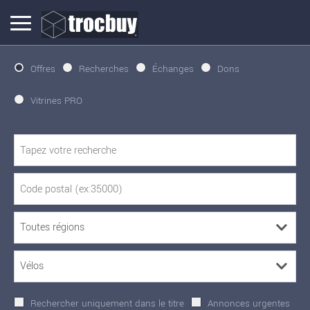
Offres
Recherches
Échanges
Dons
Vitrines PRO
Rechercher uniquement dans le titre
Annonces urgentes