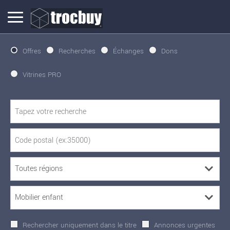
Offres
Recherches
Échanges
Dons
Vitrines PRO
Rechercher uniquement dans le titre
Annonces urgentes