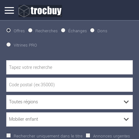
Offres
Recherches
Échanges
Dons
Vitrines PRO
Rechercher uniquement dans le titre
Annonces urgentes