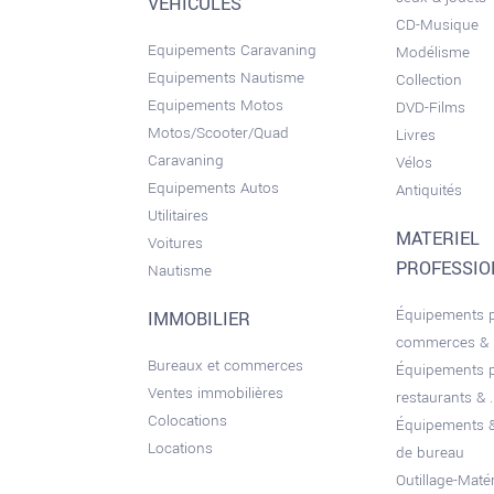
VEHICULES
CD-Musique
Equipements Caravaning
Modélisme
Equipements Nautisme
Collection
Equipements Motos
DVD-Films
Motos/Scooter/Quad
Livres
Caravaning
Vélos
Equipements Autos
Antiquités
Utilitaires
MATERIEL
Voitures
PROFESSI
Nautisme
Équipements 
IMMOBILIER
commerces &
Bureaux et commerces
Équipements 
Ventes immobilières
restaurants & ..
Colocations
Équipements &
Locations
de bureau
Outillage-Maté