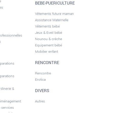
e
BEBE-PUERICULTURE
es
Vêtements future maman
Assistance Maternelle
Vêtements bébé
Jeux & Eveil bébé
ofessionnelles
Nounou & crèche
i
Equipement bébé
Mobilier enfant
RENCONTRE
éparations
Rencontre
éparations
Erotica
rdinerie &
DIVERS
déménagement
Autres
 services