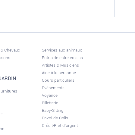
 & Chevaux
Services aux animaux
issons
Entr'aide entre voisins
Artistes & Musiciens
Aide à la personne
JARDIN
Cours particuliers
Evénements
ournitures
Voyance
Billetterie
Baby-Sitting
er
Envoi de Colis
Crédit-Prêt d'argent
son