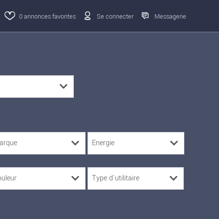
0
annonces favorites
Se connecter
Messagerie