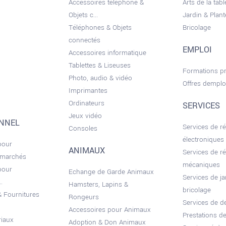
Accessoires téléphone &
Arts de la tabl
Objets c...
Jardin & Plant
Téléphones & Objets
Bricolage
connectés
EMPLOI
Accessoires informatique
Tablettes & Liseuses
Formations pr
Photo, audio & vidéo
Offres demplo
Imprimantes
Ordinateurs
SERVICES
Jeux vidéo
ONNEL
Services de r
Consoles
électroniques
pour
ANIMAUX
Services de r
 marchés
mécaniques
pour
Echange de Garde Animaux
Services de ja
.
Hamsters, Lapins &
bricolage
 Fournitures
Rongeurs
Services de 
Accessoires pour Animaux
Prestations de
riaux
Adoption & Don Animaux