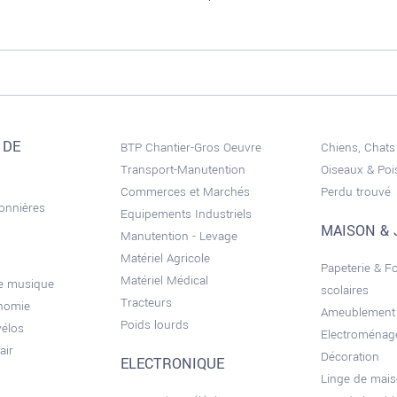
 DE
BTP Chantier-Gros Oeuvre
Chiens, Chats
Transport-Manutention
Oiseaux & Po
Commerces et Marchés
Perdu trouvé
sonnières
Equipements Industriels
MAISON & 
Manutention - Levage
Matériel Agricole
Papeterie & F
Matériel Médical
de musique
scolaires
Tracteurs
onomie
Ameublement
Poids lourds
vélos
Electroménag
air
Décoration
ELECTRONIQUE
Linge de mai