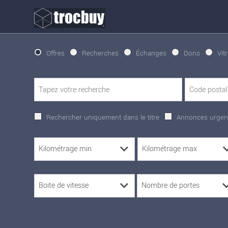
Offres
Recherches
Échanges
Dons
Vit
Rechercher uniquement dans le titre
Annonces urgen