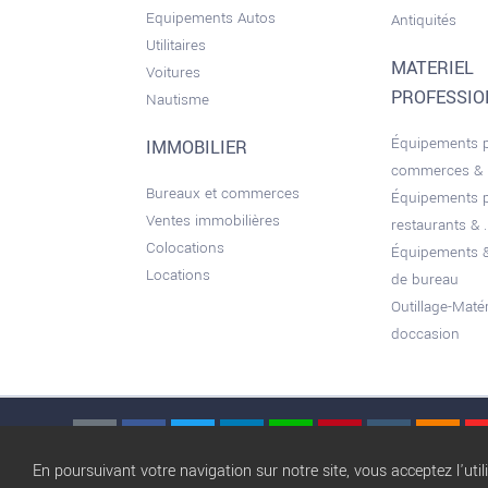
Equipements Autos
Antiquités
Utilitaires
MATERIEL
Voitures
PROFESSI
Nautisme
Équipements 
IMMOBILIER
commerces &
Bureaux et commerces
Équipements 
Ventes immobilières
restaurants & ..
Colocations
Équipements &
Locations
de bureau
Outillage-Maté
doccasion
En poursuivant votre navigation sur notre site, vous acceptez l'util