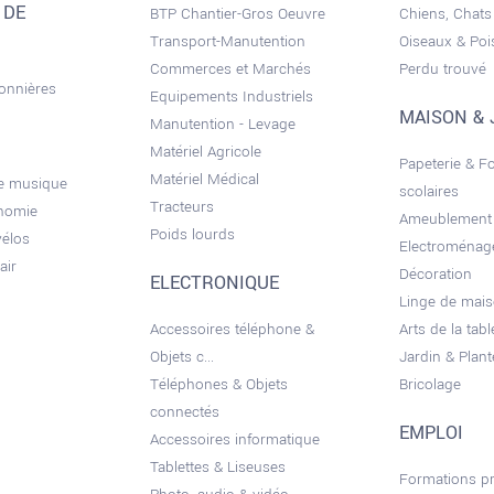
 DE
BTP Chantier-Gros Oeuvre
Chiens, Chats
Transport-Manutention
Oiseaux & Po
Commerces et Marchés
Perdu trouvé
sonnières
Equipements Industriels
MAISON & 
Manutention - Levage
Matériel Agricole
Papeterie & F
Matériel Médical
de musique
scolaires
Tracteurs
onomie
Ameublement
Poids lourds
vélos
Electroménag
air
Décoration
ELECTRONIQUE
Linge de mai
Accessoires téléphone &
Arts de la tabl
Objets c...
Jardin & Plant
Téléphones & Objets
Bricolage
connectés
EMPLOI
Accessoires informatique
Tablettes & Liseuses
Formations pr