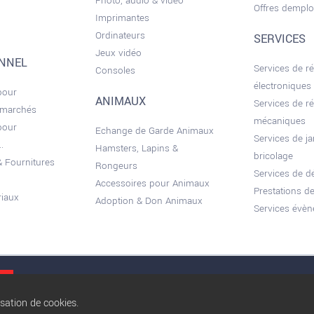
Photo, audio & vidéo
Offres demplo
Imprimantes
Ordinateurs
SERVICES
Jeux vidéo
ONNEL
Services de r
Consoles
électroniques
pour
ANIMAUX
Services de r
 marchés
mécaniques
pour
Echange de Garde Animaux
Services de ja
.
Hamsters, Lapins &
bricolage
 Fournitures
Rongeurs
Services de 
Accessoires pour Animaux
Prestations de
riaux
Adoption & Don Animaux
Services évèn
Conditions gé
isation de cookies.