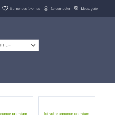
0
annonces favorites
Se connecter
Messagerie
 annonce premium
Ici votre annonce premium