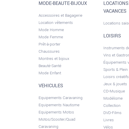
MODE-BEAUTE-BIJOUX
LOCATIONS
VACANCES
Accessoires et Bagagerie
Location vêtements
Locations sai
Mode Homme
LOISIRS
Mode Femme
Prêt-à-porter
Instruments 
Chaussures
Vins et Gastr
Montres et bijoux
Équipements 
Beauté-Santé
Sports & Plein 
Mode Enfant
Loisirs créatifs
Jeux & jouets
VEHICULES
CD-Musique
Equipements Caravaning
Modélisme
Equipements Nautisme
Collection
Equipements Motos
DVD-Films
Motos/Scooter/Quad
Livres
Caravaning
Vélos