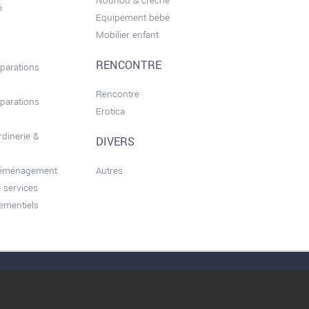
Nounou & crèche
i
Equipement bébé
Mobilier enfant
RENCONTRE
éparations
Rencontre
éparations
Erotica
rdinerie &
DIVERS
déménagement
Autres
 services
ementiels
nérales d'utilisation
Conditions d’Utilisation
Qui sommes nous ?
Privacy Policy