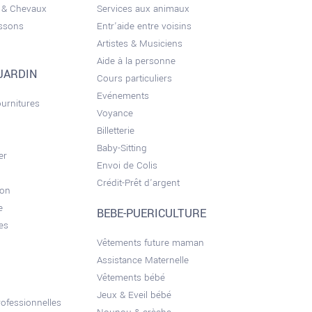
 & Chevaux
Services aux animaux
issons
Entr'aide entre voisins
Artistes & Musiciens
Aide à la personne
JARDIN
Cours particuliers
Evénements
ournitures
Voyance
Billetterie
Baby-Sitting
er
Envoi de Colis
Crédit-Prêt d'argent
son
e
BEBE-PUERICULTURE
es
Vêtements future maman
Assistance Maternelle
Vêtements bébé
Jeux & Eveil bébé
ofessionnelles