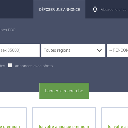
DÉPOSER UNE ANNONCE
Mes recherches
rines PRO
tes
Annonces avec photo
ce premium
Ici votre annonce premium
Ici votre