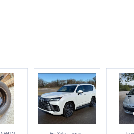
INENTAL
For Sale : Lexus...
Je v