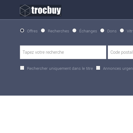
Offres
Recherches
Échanges
Dons
Vit
Rechercher uniquement dans le titre
Annonces urgen