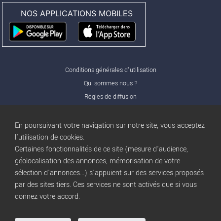
NOS APPLICATIONS MOBILES
Conditions générales d'utilisation
Qui sommes nous ?
Règles de diffusion
Nos partenaires
Nos offres Pro
En poursuivant votre navigation sur notre site, vous acceptez
FAQ
l'utilisation de cookies.
Certaines fonctionnalités de ce site (mesure d'audience,
Publicité
géolocalisation des annonces, mémorisation de votre
Conditions d’Utilisation
sélection d'annonces...) s'appuient sur des services proposés
Privacy Policy
par des sites tiers. Ces services ne sont activés que si vous
Blog
trocbuy
donnez votre accord.
Plan du site
Gestion des cookies