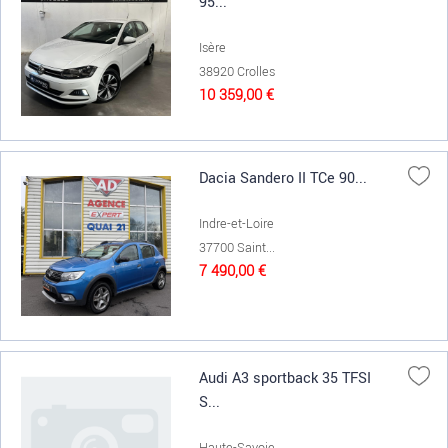
95...
Isère
38920 Crolles
10 359,00 €
Dacia Sandero II TCe 90...
Indre-et-Loire
37700 Saint...
7 490,00 €
Audi A3 sportback 35 TFSI
S...
Haute-Savoie