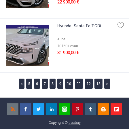
22 900,00 €
Hyundai Santa Fe T-GDi...
Aube
10150 Lavau
31 900,00 €
<
5
6
7
8
9
10
11
12
13
>
Copyright ©
trocbuy