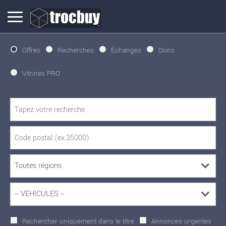
Offres
Recherches
Échanges
Dons
Vitrines PRO
Rechercher uniquement dans le titre
Annonces urgentes