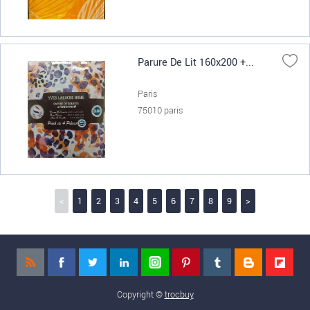
Parure De Lit 160x200 +...
Paris
75010 paris
<
1
2
3
4
5
6
7
8
9
>
Copyright ©
trocbuy