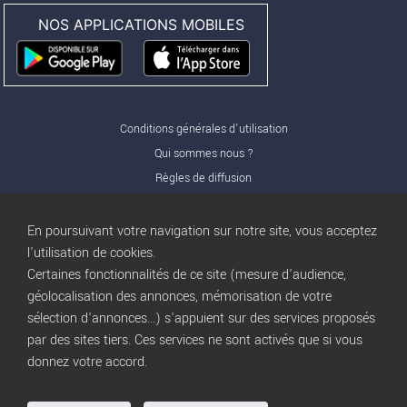
NOS APPLICATIONS MOBILES
Conditions générales d'utilisation
Qui sommes nous ?
Règles de diffusion
Nos partenaires
Nos offres Pro
En poursuivant votre navigation sur notre site, vous acceptez
FAQ
l'utilisation de cookies.
Certaines fonctionnalités de ce site (mesure d'audience,
Publicité
géolocalisation des annonces, mémorisation de votre
Conditions d’Utilisation
sélection d'annonces...) s'appuient sur des services proposés
Privacy Policy
par des sites tiers. Ces services ne sont activés que si vous
Blog
trocbuy
donnez votre accord.
Plan du site
Gestion des cookies