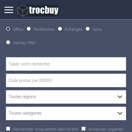
Offres
Recherches
Échanges
Dons
Vitrines PRO
Rechercher uniquement dans le titre
Annonces urgentes