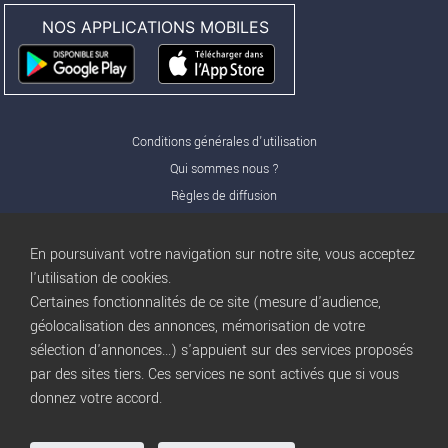
NOS APPLICATIONS MOBILES
Conditions générales d'utilisation
Qui sommes nous ?
Règles de diffusion
Nos partenaires
Nos offres Pro
En poursuivant votre navigation sur notre site, vous acceptez
FAQ
l'utilisation de cookies.
Certaines fonctionnalités de ce site (mesure d'audience,
Publicité
géolocalisation des annonces, mémorisation de votre
Conditions d’Utilisation
sélection d'annonces...) s'appuient sur des services proposés
Privacy Policy
par des sites tiers. Ces services ne sont activés que si vous
Blog
trocbuy
donnez votre accord.
Plan du site
Gestion des cookies