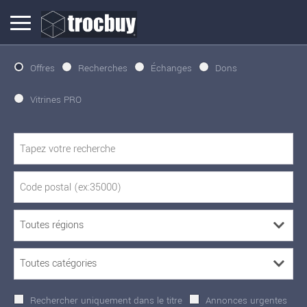
Offres
Recherches
Échanges
Dons
Vitrines PRO
Rechercher uniquement dans le titre
Annonces urgentes