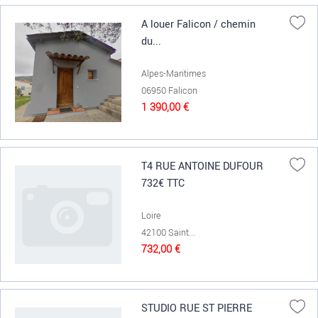
A louer Falicon / chemin
du...
Alpes-Maritimes
06950 Falicon
1 390,00 €
T4 RUE ANTOINE DUFOUR
732€ TTC
Loire
42100 Saint...
732,00 €
STUDIO RUE ST PIERRE