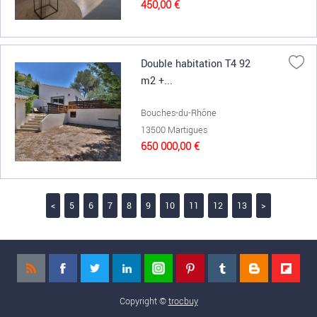
450,00 €
Double habitation T4 92
m2 +...
Bouches-du-Rhône
13500 Martigues
650 000,00 €
<
5
6
7
8
9
10
11
12
13
>
Copyright ©
trocbuy