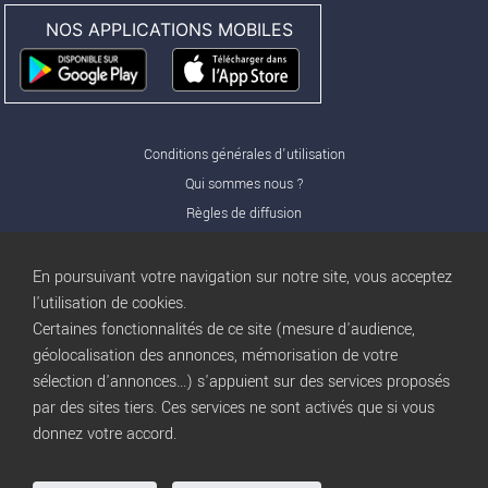
NOS APPLICATIONS MOBILES
Conditions générales d'utilisation
Qui sommes nous ?
Règles de diffusion
Nos partenaires
Nos offres Pro
En poursuivant votre navigation sur notre site, vous acceptez
FAQ
l'utilisation de cookies.
Certaines fonctionnalités de ce site (mesure d'audience,
Publicité
géolocalisation des annonces, mémorisation de votre
Conditions d’Utilisation
sélection d'annonces...) s'appuient sur des services proposés
Privacy Policy
par des sites tiers. Ces services ne sont activés que si vous
Blog
trocbuy
donnez votre accord.
Plan du site
Gestion des cookies