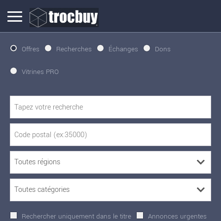
Offres
Recherches
Échanges
Dons
Vitrines PRO
Rechercher uniquement dans le titre
Annonces urgentes