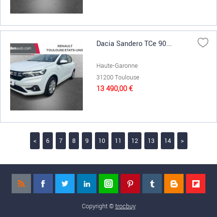
Dacia Sandero TCe 90...
Haute-Garonne
31200 Toulouse
13 490,00 €
<
6
7
8
9
10
11
12
13
14
>
Copyright ©
trocbuy