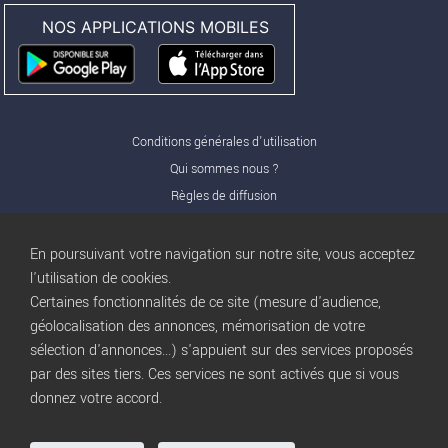
NOS APPLICATIONS MOBILES
Conditions générales d'utilisation
Qui sommes nous ?
Règles de diffusion
Nos partenaires
Nos offres Pro
En poursuivant votre navigation sur notre site, vous acceptez
FAQ
l'utilisation de cookies.
Certaines fonctionnalités de ce site (mesure d'audience,
Publicité
géolocalisation des annonces, mémorisation de votre
Conditions d’Utilisation
sélection d'annonces...) s'appuient sur des services proposés
Privacy Policy
par des sites tiers. Ces services ne sont activés que si vous
Blog
trocbuy
donnez votre accord.
Plan du site
Gestion des cookies