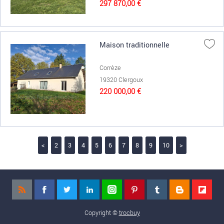
297 870,00 €
Maison traditionnelle
Corrèze
19320 Clergoux
220 000,00 €
<
2
3
4
5
6
7
8
9
10
>
Copyright ©
trocbuy