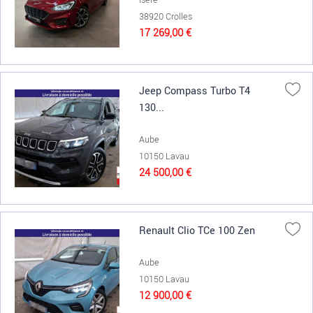
38920 Crolles
17 269,00 €
Jeep Compass Turbo T4
130...
Aube
10150 Lavau
24 500,00 €
Renault Clio TCe 100 Zen
Aube
10150 Lavau
12 900,00 €