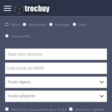
Offres
Recherches
Échanges
Dons
Vitrines PRO
Rechercher uniquement dans le titre
Annonces urgentes