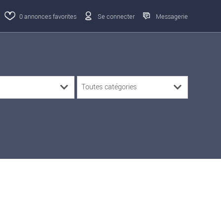
0
annonces favorites
Se connecter
Messagerie