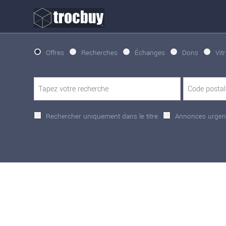
Offres
Recherches
Échanges
Dons
Vit
Rechercher uniquement dans le titre
Annonces urgen