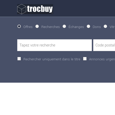
Offres
Recherches
Échanges
Dons
Vit
Rechercher uniquement dans le titre
Annonces urgen