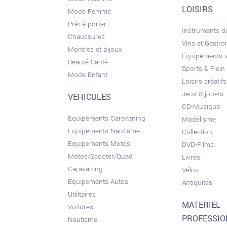
LOISIRS
Mode Femme
Prêt-à-porter
Instruments 
Chaussures
Vins et Gastr
Montres et bijoux
Équipements 
Beauté-Santé
Sports & Plein 
Mode Enfant
Loisirs créatifs
Jeux & jouets
VEHICULES
CD-Musique
Equipements Caravaning
Modélisme
Equipements Nautisme
Collection
Equipements Motos
DVD-Films
Motos/Scooter/Quad
Livres
Caravaning
Vélos
Equipements Autos
Antiquités
Utilitaires
MATERIEL
Voitures
PROFESSI
Nautisme