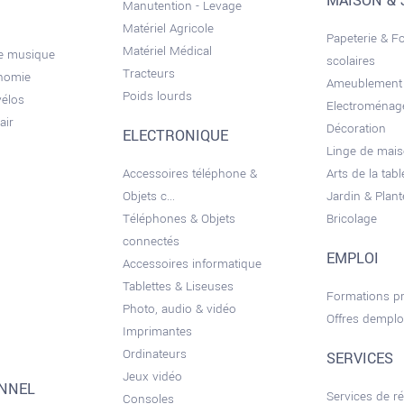
MAISON & 
Manutention - Levage
Matériel Agricole
Papeterie & F
Matériel Médical
de musique
scolaires
Tracteurs
onomie
Ameublement
Poids lourds
vélos
Electroménag
air
Décoration
ELECTRONIQUE
Linge de mai
Accessoires téléphone &
Arts de la tabl
Objets c...
Jardin & Plant
Téléphones & Objets
Bricolage
connectés
EMPLOI
Accessoires informatique
Tablettes & Liseuses
Formations pr
Photo, audio & vidéo
Offres demplo
Imprimantes
Ordinateurs
SERVICES
Jeux vidéo
ONNEL
Services de r
Consoles