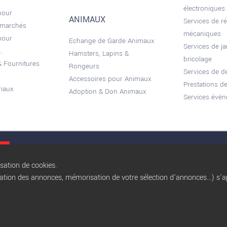
électroniques
pour
ANIMAUX
Services de r
 marchés
mécaniques
pour
Echange de Garde Animaux
Services de ja
.
Hamsters, Lapins &
bricolage
 Fournitures
Rongeurs
Services de 
Accessoires pour Animaux
Prestations de
riaux
Adoption & Don Animaux
Services évèn
Conditions gé
isation de cookies.
sation des annonces, mémorisation de votre sélection d'annonces...) s'ap