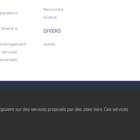
Rencontre
éparations
Erotica
rdinerie &
DIVERS
déménagement
Autres
 services
ementiels
nérales d'utilisation
Conditions d’Utilisation
Qui sommes nous ?
Privacy Policy
Règles de diffusion
Blog
puient sur des services proposés par des sites tiers. Ces services
trocbuy
Nos partenaires
Plan du site
Nos offres Pro
Gestion des cookies
FAQ
Nous contacter