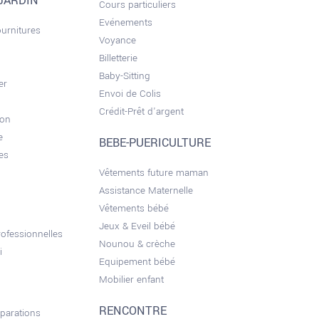
JARDIN
Cours particuliers
Evénements
ournitures
Voyance
Billetterie
Baby-Sitting
er
Envoi de Colis
Crédit-Prêt d'argent
son
e
BEBE-PUERICULTURE
es
Vêtements future maman
Assistance Maternelle
Vêtements bébé
Jeux & Eveil bébé
ofessionnelles
Nounou & crèche
i
Equipement bébé
Mobilier enfant
RENCONTRE
éparations