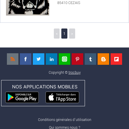
85410 CEZAIS
<
1
>
Copyright ©
trocbuy
NOS APPLICATIONS MOBILES
Conditions générales d'utilisation
Qui sommes nous ?