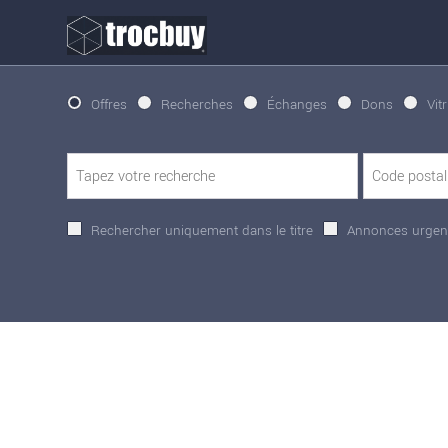
Offres
Recherches
Échanges
Dons
Vit
Rechercher uniquement dans le titre
Annonces urgen