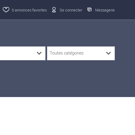
0
annonces favorites
Se connecter
Messagerie