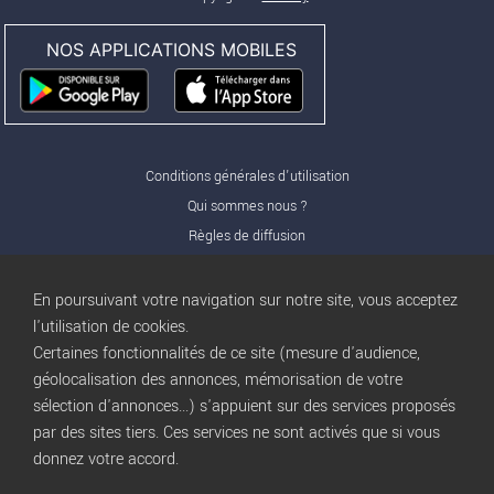
NOS APPLICATIONS MOBILES
Conditions générales d'utilisation
Qui sommes nous ?
Règles de diffusion
Nos partenaires
Nos offres Pro
En poursuivant votre navigation sur notre site, vous acceptez
FAQ
l'utilisation de cookies.
Certaines fonctionnalités de ce site (mesure d'audience,
Publicité
géolocalisation des annonces, mémorisation de votre
Conditions d’Utilisation
sélection d'annonces...) s'appuient sur des services proposés
Privacy Policy
par des sites tiers. Ces services ne sont activés que si vous
Blog
trocbuy
donnez votre accord.
Plan du site