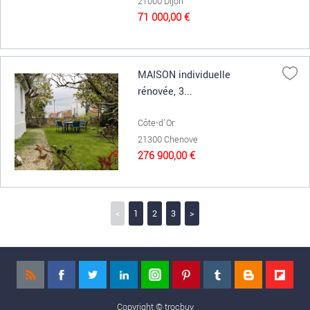
21000 Dijon
71 000,00 €
MAISON individuelle
rénovée, 3...
Côte-d'Or
21300 Chenove
276 900,00 €
<
1
2
3
>
Copyright ©
trocbuy