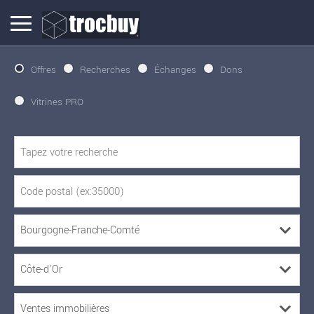
Offres
Recherches
Échanges
Dons
Vitrines PRO