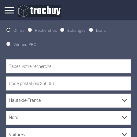
Offres
Recherches
Échanges
Dons
Vitrines PRO