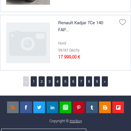
Renault Kadjar TCe 140
FAP...
Nord
59187 Dechy
17 999,00 €
<
1
2
3
4
5
6
7
8
9
>
Copyright ©
trocbuy