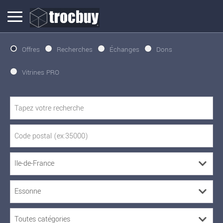
Offres
Recherches
Échanges
Dons
Vitrines PRO