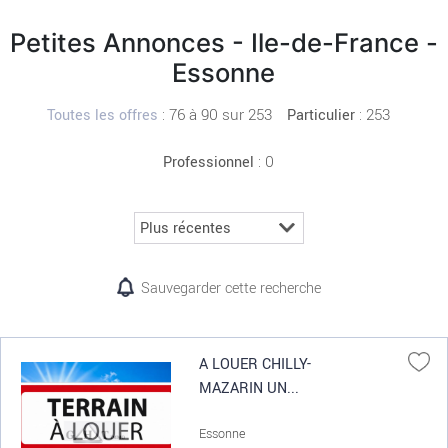
Petites Annonces - Ile-de-France -
Essonne
:
76 à 90 sur 253
: 253
Toutes les offres
Particulier
: 0
Professionnel
Sauvegarder cette recherche
A LOUER CHILLY-
MAZARIN UN...
Essonne