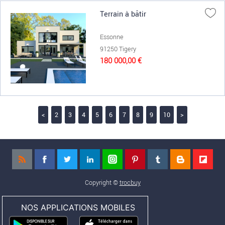
Terrain à bâtir
Essonne
91250 Tigery
180 000,00 €
<
2
3
4
5
6
7
8
9
10
>
Copyright ©
trocbuy
NOS APPLICATIONS MOBILES