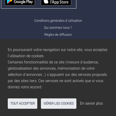
Conditions générales d'utilisation
Qui sommes nous ?
Règles de diffusion
Nos partenaires
Nos offres Pro
En poursuivant votre navigation sur notre site, vous acceptez
FAQ
l'utilisation de cookies.
Certaines fonctionnalités de ce site (mesure d'audience,
Publicité
géolocalisation des annonces, mémorisation de votre
Conditions d’Utilisation
sélection d'annonces...) s'appuient sur des services proposés
Privacy Policy
par des sites tiers. Ces services ne sont activés que si vous
Blog
trocbuy
donnez votre accord.
Plan du site
Gestion des cookies
En savoir plus
TOUT ACCEPTER
GÉRER LES COOKIES
Nous contacter