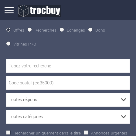
Offres
Recherches
Échanges
Dons
Vitrines PRO
Rechercher uniquement dans le titre
Annonces urgentes