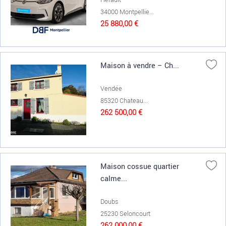
34000 Montpellie...
25 880,00 €
Maison à vendre – Ch...
Vendée
85320 Chateau...
262 500,00 €
Maison cossue quartier
calme...
Doubs
25230 Seloncourt
262 000,00 €