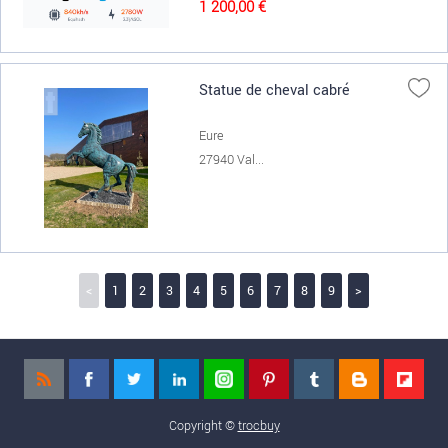
1 200,00 €
Statue de cheval cabré
Eure
27940 Val...
<
1
2
3
4
5
6
7
8
9
>
Copyright ©
trocbuy