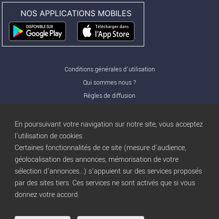
NOS APPLICATIONS MOBILES
Conditions générales d'utilisation
Qui sommes nous ?
Règles de diffusion
Nos partenaires
Nos offres Pro
En poursuivant votre navigation sur notre site, vous acceptez
FAQ
l'utilisation de cookies.
Certaines fonctionnalités de ce site (mesure d'audience,
Publicité
géolocalisation des annonces, mémorisation de votre
Conditions d’Utilisation
sélection d'annonces...) s'appuient sur des services proposés
Privacy Policy
par des sites tiers. Ces services ne sont activés que si vous
Blog
trocbuy
donnez votre accord.
Plan du site
Gestion des cookies