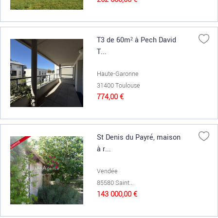
T3 de 60m² à Pech David
T...
Haute-Garonne
31400 Toulouse
774,00 €
St Denis du Payré, maison
à r...
Vendée
85580 Saint...
143 000,00 €