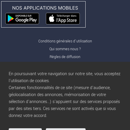
NOS APPLICATIONS MOBILES
Conditions générales d'utilisation
Qui sommes nous ?
Règles de diffusion
Nos partenaires
Nos offres Pro
En poursuivant votre navigation sur notre site, vous acceptez
FAQ
l'utilisation de cookies.
Certaines fonctionnalités de ce site (mesure d'audience,
Publicité
géolocalisation des annonces, mémorisation de votre
Conditions d’Utilisation
sélection d'annonces...) s'appuient sur des services proposés
Privacy Policy
par des sites tiers. Ces services ne sont activés que si vous
Blog
trocbuy
donnez votre accord.
Plan du site
Gestion des cookies