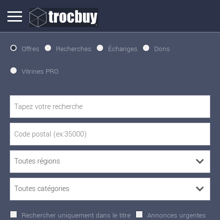
Offres
Recherches
Échanges
Dons
Vitrines PRO
Rechercher uniquement dans le titre
Annonces urgentes