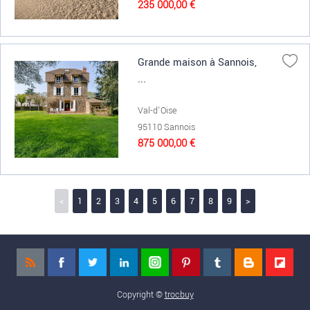
235 000,00 €
Grande maison à Sannois,
...
Val-d'Oise
95110 Sannois
875 000,00 €
<
1
2
3
4
5
6
7
8
9
>
Copyright ©
trocbuy