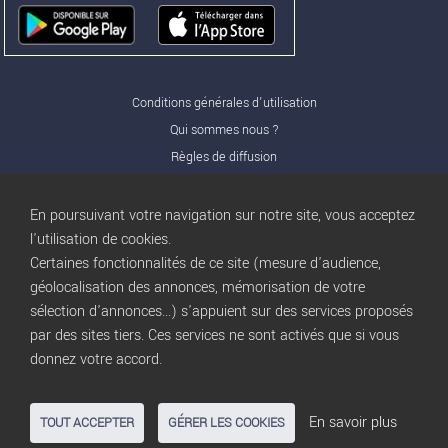
Conditions générales d'utilisation
Qui sommes nous ?
Règles de diffusion
Nos partenaires
Nos offres Pro
En poursuivant votre navigation sur notre site, vous acceptez
FAQ
l'utilisation de cookies.
Certaines fonctionnalités de ce site (mesure d'audience,
Publicité
géolocalisation des annonces, mémorisation de votre
Conditions d’Utilisation
sélection d'annonces...) s'appuient sur des services proposés
Privacy Policy
par des sites tiers. Ces services ne sont activés que si vous
Blog
trocbuy
donnez votre accord.
Plan du site
Gestion des cookies
En savoir plus
TOUT ACCEPTER
GÉRER LES COOKIES
Nous contacter