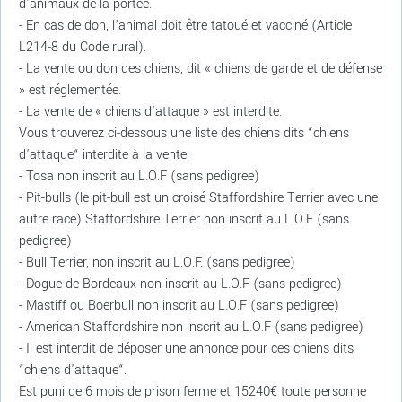
d'animaux de la portée.
- En cas de don, l’animal doit être tatoué et vacciné (Article
L214-8 du Code rural).
- La vente ou don des chiens, dit « chiens de garde et de défense
» est réglementée.
- La vente de « chiens d'attaque » est interdite.
Vous trouverez ci-dessous une liste des chiens dits “chiens
d'attaque“ interdite à la vente:
- Tosa non inscrit au L.O.F (sans pedigree)
- Pit-bulls (le pit-bull est un croisé Staffordshire Terrier avec une
autre race) Staffordshire Terrier non inscrit au L.O.F (sans
pedigree)
- Bull Terrier, non inscrit au L.O.F. (sans pedigree)
- Dogue de Bordeaux non inscrit au L.O.F (sans pedigree)
- Mastiff ou Boerbull non inscrit au L.O.F (sans pedigree)
- American Staffordshire non inscrit au L.O.F (sans pedigree)
- Il est interdit de déposer une annonce pour ces chiens dits
“chiens d'attaque“.
Est puni de 6 mois de prison ferme et 15240€ toute personne