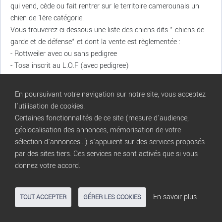
qui vend, cède ou fait rentrer sur le territoire camerounais un
chien de 1ère catégorie.
Vous trouverez ci-dessous une liste des chiens dits “ chiens de
garde et de défense“ et dont la vente est règlementée :
- Rottweiler avec ou sans pedigree
- Tosa inscrit au L.O.F (avec pedigree)
- Bull terrier inscrit au L.O.F (avec pedigree)
- American Staffordshire inscrit au L.O.F (avec pedigree)
En poursuivant votre navigation sur notre site, vous acceptez
- Dogue de Bordeaux inscrit au L.O.F (avec pedigree)
l'utilisation de cookies.
- Staffordshire Terrier inscrit au L.O.F (avec pedigree)
Certaines fonctionnalités de ce site (mesure d'audience,
Vous ne devez mettre à la vente que des animaux qui sont sur
géolocalisation des annonces, mémorisation de votre
le territoire français.
sélection d'annonces...) s'appuient sur des services proposés
Sont également interdits les annonces de taxidermie et de
par des sites tiers. Ces services ne sont activés que si vous
trophées de chasse portant sur des espèces de faune sauvage
donnez votre accord.
protégées ou menacées d'extinction.
Les espèces couvertes par la Convention sur le Commerce
International des Espèces de faune et de flore sauvages
En savoir plus
TOUT ACCEPTER
GÉRER LES COOKIES
menacées d'extinction sont inscrites aux annexes de la
Convention de Washington de 1973.