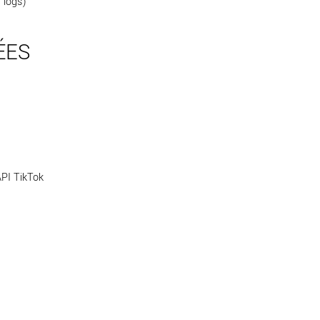
 logs)
ÉES
API TikTok
S