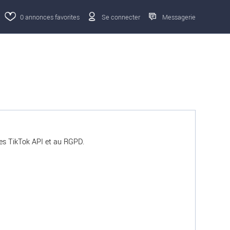
0
annonces favorites
Se connecter
Messagerie
ces TikTok API et au RGPD.