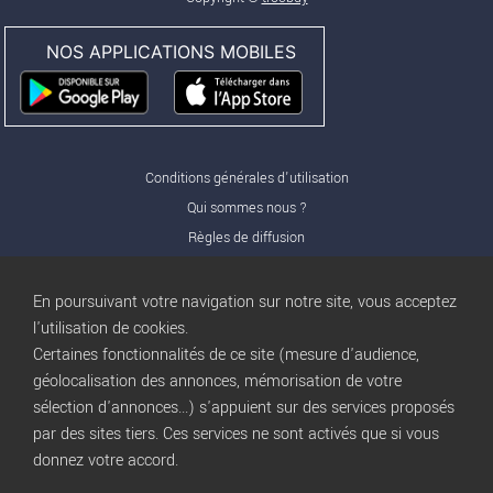
NOS APPLICATIONS MOBILES
Conditions générales d'utilisation
Qui sommes nous ?
Règles de diffusion
Nos partenaires
Nos offres Pro
En poursuivant votre navigation sur notre site, vous acceptez
FAQ
l'utilisation de cookies.
Certaines fonctionnalités de ce site (mesure d'audience,
Publicité
géolocalisation des annonces, mémorisation de votre
Conditions d’Utilisation
sélection d'annonces...) s'appuient sur des services proposés
Privacy Policy
par des sites tiers. Ces services ne sont activés que si vous
Blog
trocbuy
donnez votre accord.
Plan du site