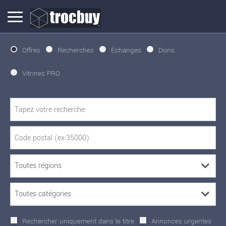
Offres
Recherches
Échanges
Dons
Vitrines PRO
Rechercher uniquement dans le titre
Annonces urgentes