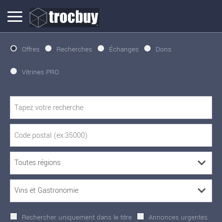
Offres
Recherches
Échanges
Dons
Vitrines PRO
Rechercher uniquement dans le titre
Annonces urgentes