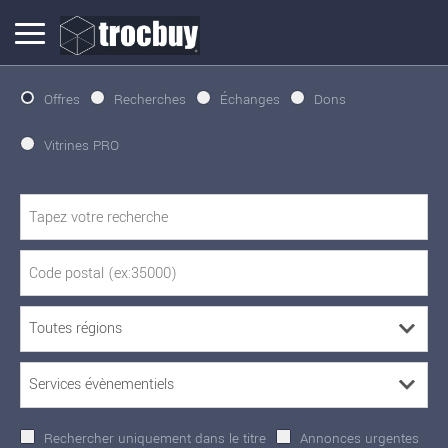
Offres
Recherches
Échanges
Dons
Vitrines PRO
Rechercher uniquement dans le titre
Annonces urgentes