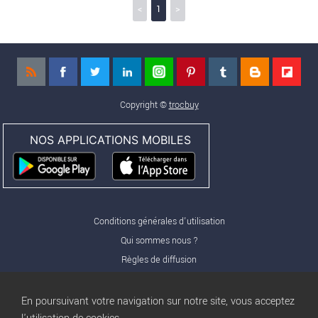
<
1
>
Copyright ©
trocbuy
NOS APPLICATIONS MOBILES
Conditions générales d'utilisation
Qui sommes nous ?
Règles de diffusion
Nos partenaires
Nos offres Pro
En poursuivant votre navigation sur notre site, vous acceptez
FAQ