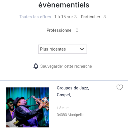
évènementiels
:
1 à 15 sur 3
: 3
Toutes les offres
Particulier
: 0
Professionnel
Sauvegarder cette recherche
Groupes de Jazz,
Gospel,...
Hérault
34080 Montpellie...