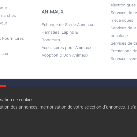
électroniques
pour
ANIMAUX
Services de r
 marchés
mécaniques
pour
Echange de Garde Animaux
Services de ja
.
Hamsters, Lapins &
bricolage
 Fournitures
Rongeurs
Services de 
Accessoires pour Animaux
Prestations de
riaux
Adoption & Don Animaux
Services évèn
Conditions gé
isation de cookies.
sation des annonces, mémorisation de votre sélection d'annonces...) s'ap