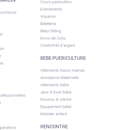
JARDIN
Cours particuliers
Evénements
ournitures
Voyance
Billetterie
Baby-Sitting
er
Envoi de Colis
Crédit-Prêt d'argent
son
e
BEBE-PUERICULTURE
es
Vêtements future maman
Assistance Maternelle
Vêtements bébé
Jeux & Eveil bébé
ofessionnelles
Nounou & crèche
i
Equipement bébé
Mobilier enfant
RENCONTRE
éparations