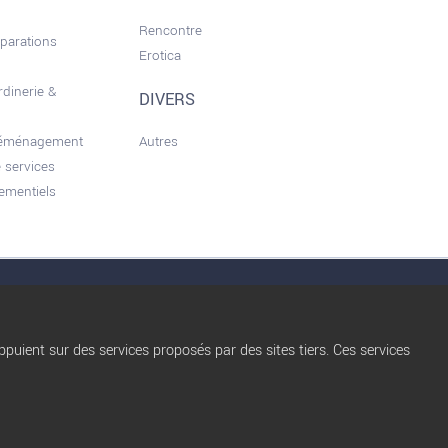
Rencontre
éparations
Erotica
rdinerie &
DIVERS
déménagement
Autres
 services
ementiels
nérales d'utilisation
Conditions d’Utilisation
Qui sommes nous ?
Privacy Policy
Règles de diffusion
Blog
puient sur des services proposés par des sites tiers. Ces services
trocbuy
Nos partenaires
Plan du site
Nos offres Pro
Gestion des cookies
FAQ
Nous contacter