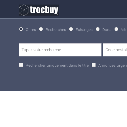
Offres
Recherches
Échanges
Dons
Vit
Rechercher uniquement dans le titre
Annonces urgen