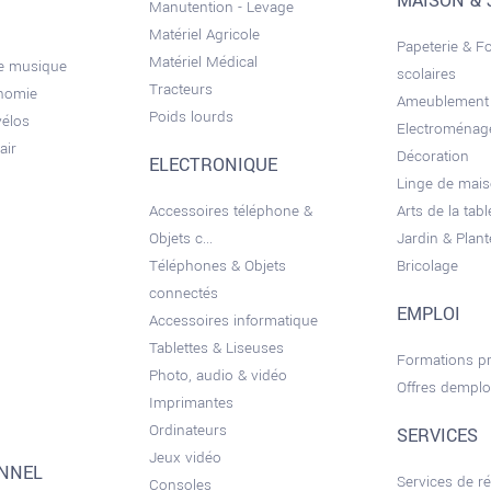
MAISON & 
Manutention - Levage
Matériel Agricole
Papeterie & F
Matériel Médical
de musique
scolaires
Tracteurs
onomie
Ameublement
Poids lourds
vélos
Electroménag
air
Décoration
ELECTRONIQUE
Linge de mai
Accessoires téléphone &
Arts de la tabl
Objets c...
Jardin & Plant
Téléphones & Objets
Bricolage
connectés
EMPLOI
Accessoires informatique
Tablettes & Liseuses
Formations pr
Photo, audio & vidéo
Offres demplo
Imprimantes
Ordinateurs
SERVICES
Jeux vidéo
ONNEL
Services de r
Consoles