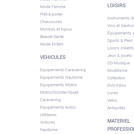
LOISIRS
Mode Femme
Prêt-à-porter
Instruments 
Chaussures
Vins et Gastr
Montres et bijoux
Équipements 
Beauté-Santé
Sports & Plein 
Mode Enfant
Loisirs créatifs
Jeux & jouets
VEHICULES
CD-Musique
Equipements Caravaning
Modélisme
Equipements Nautisme
Collection
Equipements Motos
DVD-Films
Motos/Scooter/Quad
Livres
Caravaning
Vélos
Equipements Autos
Antiquités
Utilitaires
MATERIEL
Voitures
PROFESSI
Nautisme