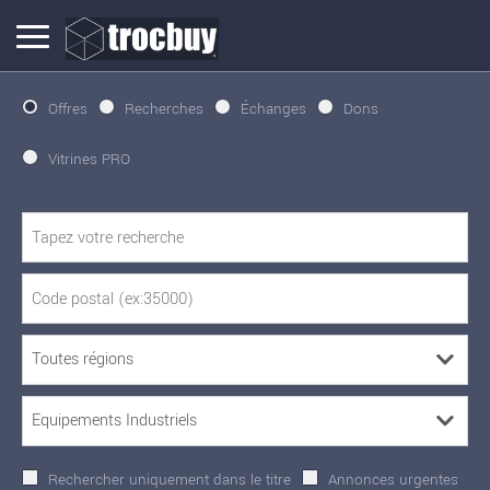
Offres
Recherches
Échanges
Dons
Vitrines PRO
Rechercher uniquement dans le titre
Annonces urgentes