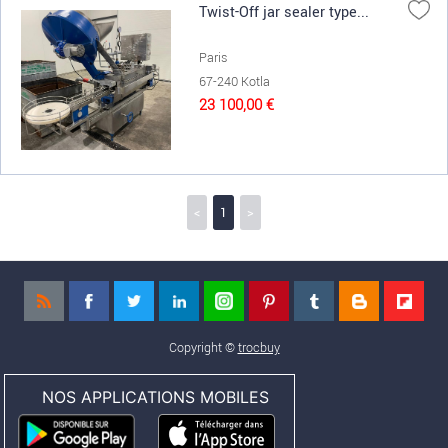
Twist-Off jar sealer type...
Paris
67-240 Kotla
23 100,00 €
<
1
>
Copyright ©
trocbuy
NOS APPLICATIONS MOBILES