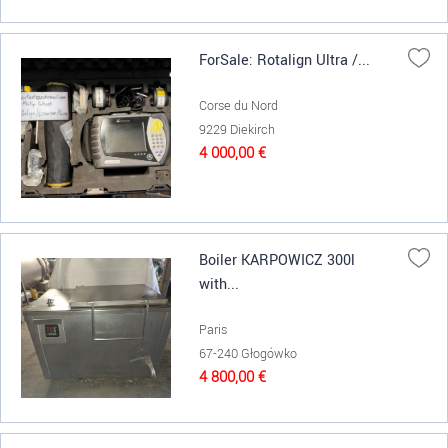
ForSale: Rotalign Ultra /...
Corse du Nord
9229 Diekirch
4 000,00 €
Boiler KARPOWICZ 300l
with...
Paris
67-240 Głogówko
4 800,00 €