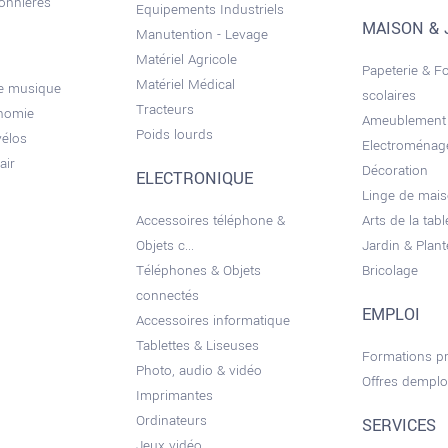
sonnières
Equipements Industriels
MAISON & 
Manutention - Levage
Matériel Agricole
Papeterie & F
Matériel Médical
de musique
scolaires
Tracteurs
onomie
Ameublement
Poids lourds
vélos
Electroménag
air
Décoration
ELECTRONIQUE
Linge de mai
Accessoires téléphone &
Arts de la tabl
Objets c...
Jardin & Plant
Téléphones & Objets
Bricolage
connectés
EMPLOI
Accessoires informatique
Tablettes & Liseuses
Formations pr
Photo, audio & vidéo
Offres demplo
Imprimantes
Ordinateurs
SERVICES
Jeux vidéo