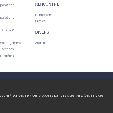
RENCONTRE
éparations
Rencontre
éparations
Erotica
rdinerie &
DIVERS
déménagement
Autres
 services
ementiels
nérales d'utilisation
Conditions d’Utilisation
Qui sommes nous ?
Privacy Policy
Règles de diffusion
Blog
puient sur des services proposés par des sites tiers. Ces services
trocbuy
Nos partenaires
Plan du site
Nos offres Pro
Gestion des cookies