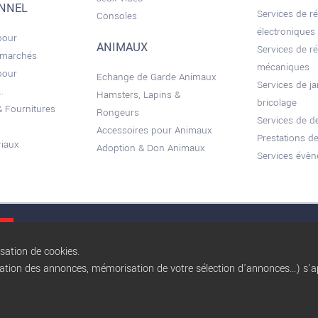
ONNEL
Services de r
Consoles
électroniques
pour
ANIMAUX
Services de r
 marchés
mécaniques
pour
Echange de Garde Animaux
Services de ja
.
Hamsters, Lapins &
bricolage
 Fournitures
Rongeurs
Services de 
Accessoires pour Animaux
Prestations de
riaux
Adoption & Don Animaux
Services évèn
Conditions gé
isation de cookies.
sation des annonces, mémorisation de votre sélection d'annonces...) s'ap