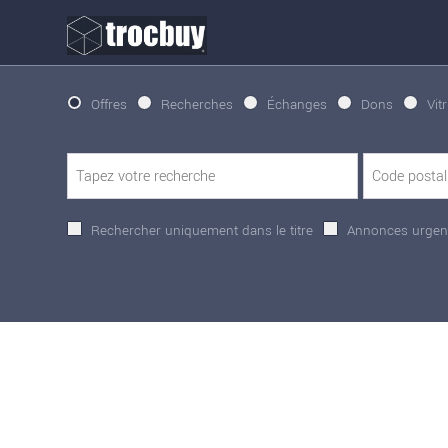
Offres
Recherches
Échanges
Dons
Vit
Rechercher uniquement dans le titre
Annonces urgen