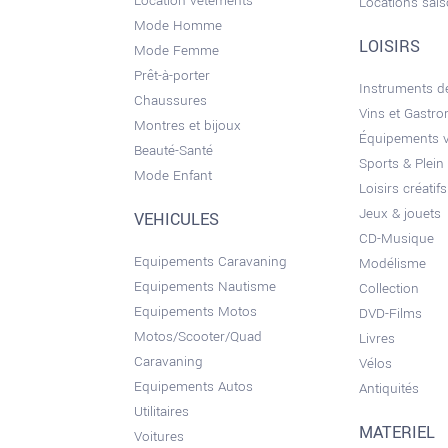
Location vêtements
Locations sai
Mode Homme
LOISIRS
Mode Femme
Prêt-à-porter
Instruments 
Chaussures
Vins et Gastr
Montres et bijoux
Équipements 
Beauté-Santé
Sports & Plein 
Mode Enfant
Loisirs créatifs
Jeux & jouets
VEHICULES
CD-Musique
Equipements Caravaning
Modélisme
Equipements Nautisme
Collection
Equipements Motos
DVD-Films
Motos/Scooter/Quad
Livres
Caravaning
Vélos
Equipements Autos
Antiquités
Utilitaires
MATERIEL
Voitures