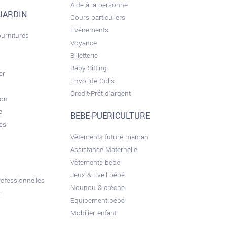
Aide à la personne
JARDIN
Cours particuliers
Evénements
ournitures
Voyance
Billetterie
Baby-Sitting
er
Envoi de Colis
Crédit-Prêt d'argent
son
e
BEBE-PUERICULTURE
es
Vêtements future maman
Assistance Maternelle
Vêtements bébé
Jeux & Eveil bébé
ofessionnelles
Nounou & crèche
i
Equipement bébé
Mobilier enfant