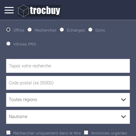
Offres
Recherches
Échanges
Dons
Vitrines PRO
Rechercher uniquement dans le titre
Annonces urgentes