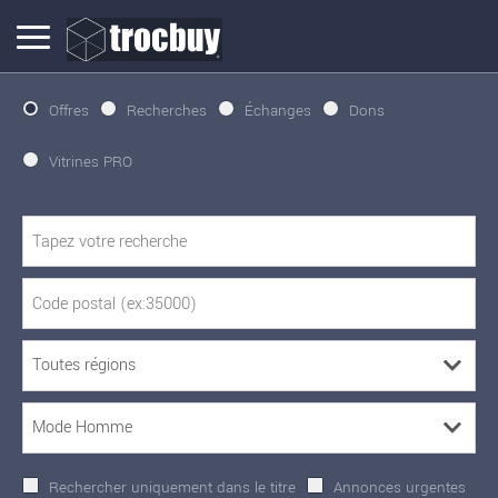
Offres
Recherches
Échanges
Dons
Vitrines PRO
Rechercher uniquement dans le titre
Annonces urgentes