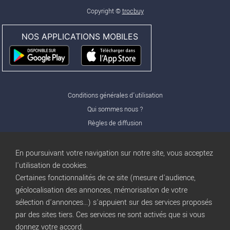
Copyright ©
trocbuy
NOS APPLICATIONS MOBILES
Conditions générales d'utilisation
Qui sommes nous ?
Règles de diffusion
Nos partenaires
Nos offres Pro
En poursuivant votre navigation sur notre site, vous acceptez
FAQ
l'utilisation de cookies.
Certaines fonctionnalités de ce site (mesure d'audience,
Publicité
géolocalisation des annonces, mémorisation de votre
Conditions d’Utilisation
sélection d'annonces...) s'appuient sur des services proposés
Privacy Policy
par des sites tiers. Ces services ne sont activés que si vous
Blog
trocbuy
donnez votre accord.