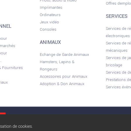
Photo, audio & vidéo
Offres demplo
Imprimantes
Ordinateurs
SERVICES
Jeux vidéo
ONNEL
Services de r
Consoles
électroniques
pour
ANIMAUX
Services de r
 marchés
mécaniques
pour
Echange de Garde Animaux
Services de ja
.
Hamsters, Lapins &
bricolage
 Fournitures
Rongeurs
Services de 
Accessoires pour Animaux
Prestations de
riaux
Adoption & Don Animaux
Services évèn
Conditions gé
isation de cookies.