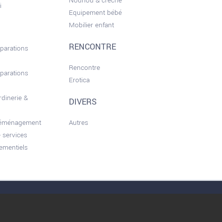
Nounou & crèche
i
Equipement bébé
Mobilier enfant
RENCONTRE
éparations
Rencontre
éparations
Erotica
rdinerie &
DIVERS
déménagement
Autres
 services
ementiels
nérales d'utilisation
Conditions d’Utilisation
Qui sommes nous ?
Privacy Policy