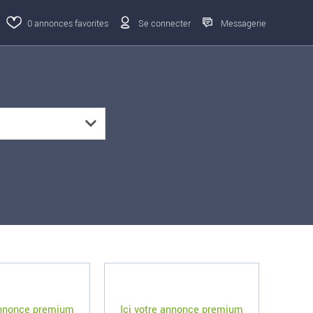
0
annonces favorites
Se connecter
Messagerie
 annonce premium
Ici votre annonce premium