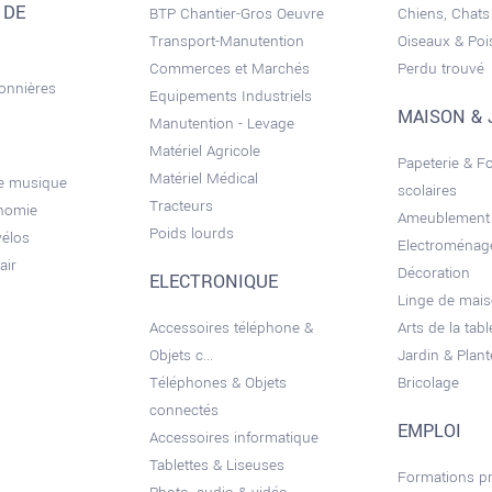
 DE
BTP Chantier-Gros Oeuvre
Chiens, Chats
Transport-Manutention
Oiseaux & Po
Commerces et Marchés
Perdu trouvé
sonnières
Equipements Industriels
MAISON & 
Manutention - Levage
Matériel Agricole
Papeterie & F
Matériel Médical
de musique
scolaires
Tracteurs
onomie
Ameublement
Poids lourds
vélos
Electroménag
air
Décoration
ELECTRONIQUE
Linge de mai
Accessoires téléphone &
Arts de la tabl
Objets c...
Jardin & Plant
Téléphones & Objets
Bricolage
connectés
EMPLOI
Accessoires informatique
Tablettes & Liseuses
Formations pr