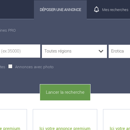
DÉPOSER UNE ANNONCE
Mes recherches
rines PRO
tes
Annonces avec photo
ce premium
Ici votre annonce premium
Ici votre