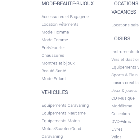
MODE-BEAUTE-BIJOUX
LOCATIONS
VACANCES
Accessoires et Bagagerie
Location vêtements
Locations sai
Mode Homme
LOISIRS
Mode Femme
Prêt-à-porter
Instruments 
Chaussures
Vins et Gastr
Montres et bijoux
Équipements 
Beauté-Santé
Sports & Plein 
Mode Enfant
Loisirs créatifs
Jeux & jouets
VEHICULES
CD-Musique
Equipements Caravaning
Modélisme
Equipements Nautisme
Collection
Equipements Motos
DVD-Films
Motos/Scooter/Quad
Livres
Caravaning
Vélos