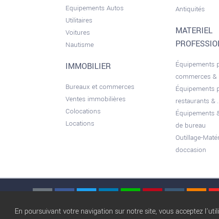
Equipements Autos
Antiquités
Utilitaires
MATERIEL
Voitures
PROFESSI
Nautisme
Équipements 
IMMOBILIER
commerces &
Bureaux et commerces
Équipements 
Ventes immobilières
restaurants & ..
Colocations
Équipements &
Locations
de bureau
Outillage-Maté
doccasion
En poursuivant votre navigation sur notre site, vous acceptez l'util