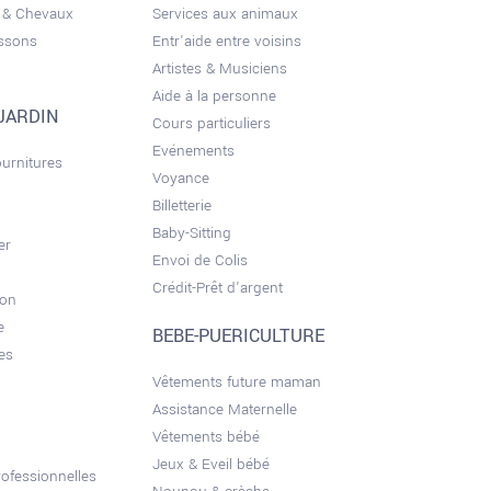
 & Chevaux
Services aux animaux
issons
Entr'aide entre voisins
Artistes & Musiciens
Aide à la personne
JARDIN
Cours particuliers
Evénements
ournitures
Voyance
Billetterie
Baby-Sitting
er
Envoi de Colis
Crédit-Prêt d'argent
son
e
BEBE-PUERICULTURE
es
Vêtements future maman
Assistance Maternelle
Vêtements bébé
Jeux & Eveil bébé
ofessionnelles