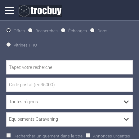
Offres
Recherches
Échanges
Dons
Vitrines PRO
Rechercher uniquement dans le titre
Annonces urgentes