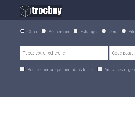
Offres
Recherches
Échanges
Dons
Vit
Rechercher uniquement dans le titre
Annonces urgen