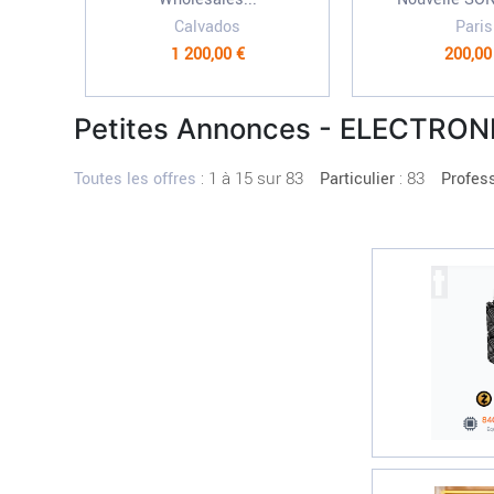
Calvados
Paris
1 200,00 €
200,00
Petites Annonces - ELECTRO
:
1 à 15 sur 83
: 83
Toutes les offres
Particulier
Profes