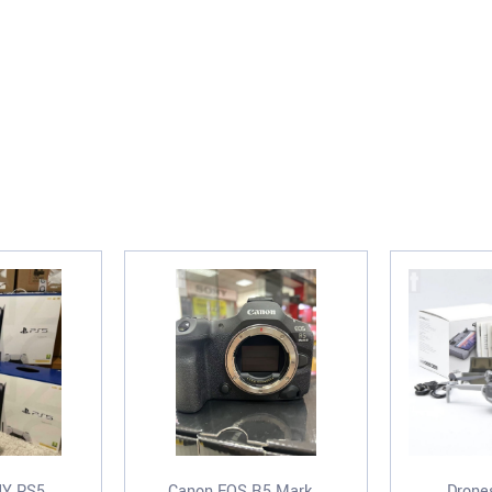
Y PS5...
Canon EOS R5 Mark...
Drones