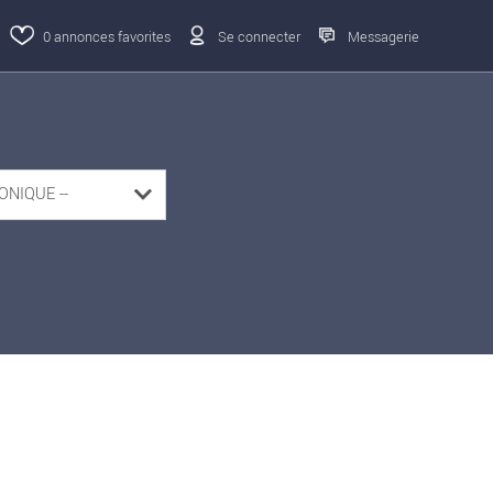
0
annonces favorites
Se connecter
Messagerie