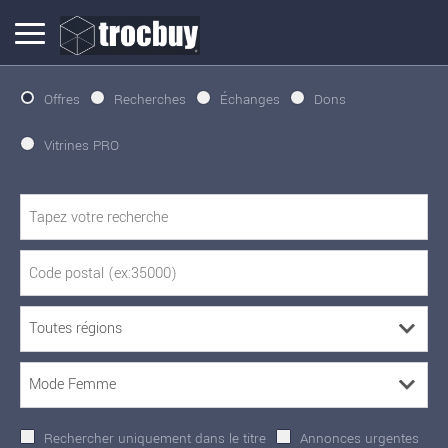
Offres
Recherches
Échanges
Dons
Vitrines PRO
Rechercher uniquement dans le titre
Annonces urgentes