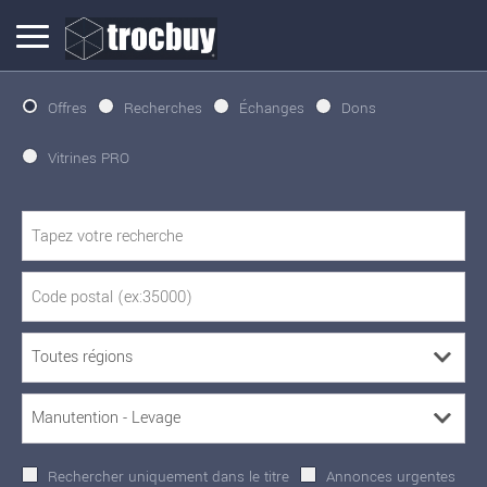
Offres
Recherches
Échanges
Dons
Vitrines PRO
Rechercher uniquement dans le titre
Annonces urgentes