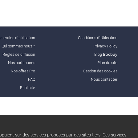
nérales d'utilisation
Conditions d’Utilisation
Qui sommes nous ?
Privacy Policy
Règles de diffusion
Blog
trocbuy
Nos partenaires
Plan du site
Nos offres Pro
Gestion des cookies
FAQ
Nous contacter
Publicité
puient sur des services proposés par des sites tiers. Ces services