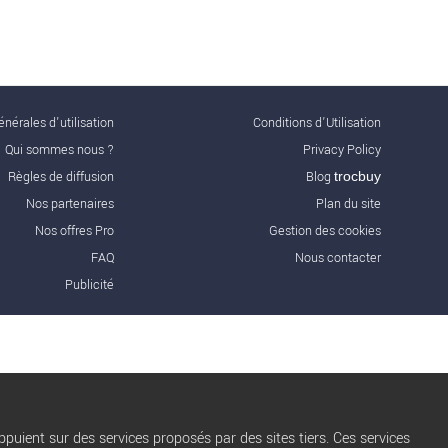
nérales d'utilisation
Conditions d’Utilisation
Qui sommes nous ?
Privacy Policy
Règles de diffusion
Blog
trocbuy
Nos partenaires
Plan du site
Nos offres Pro
Gestion des cookies
FAQ
Nous contacter
Publicité
puient sur des services proposés par des sites tiers. Ces services