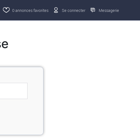
0
annonces favorites
Se connecter
Messagerie
se