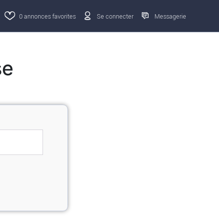
0
annonces favorites
Se connecter
Messagerie
se