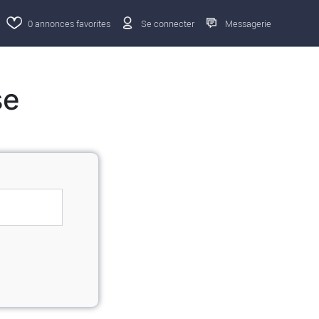
0
annonces favorites
Se connecter
Messagerie
se