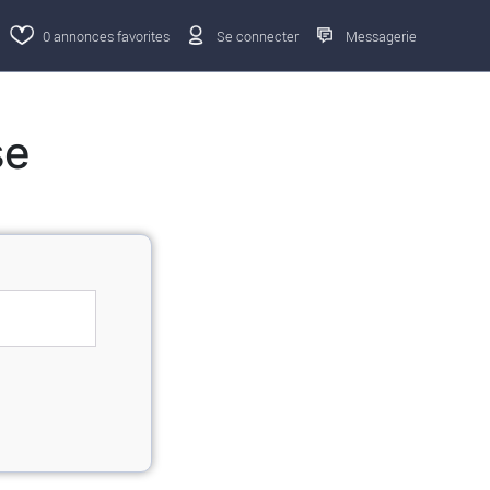
0
annonces favorites
Se connecter
Messagerie
se