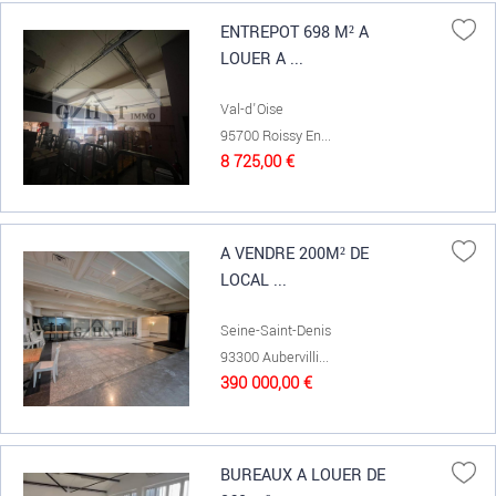
ENTREPOT 698 M² A
LOUER A ...
Val-d'Oise
95700 Roissy En...
8 725,00 €
A VENDRE 200M² DE
LOCAL ...
Seine-Saint-Denis
93300 Aubervilli...
390 000,00 €
BUREAUX A LOUER DE