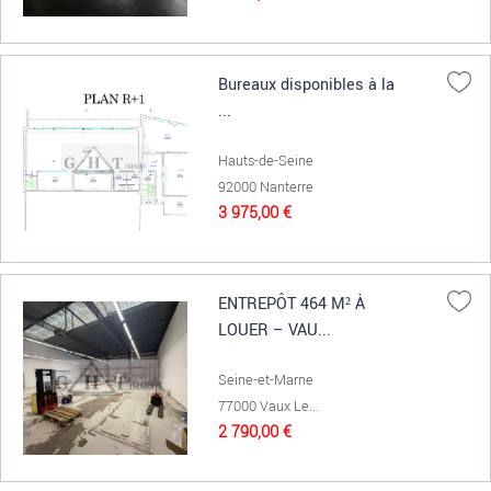
Bureaux disponibles à la
...
Hauts-de-Seine
92000 Nanterre
3 975,00 €
ENTREPÔT 464 M² À
LOUER – VAU...
Seine-et-Marne
77000 Vaux Le...
2 790,00 €