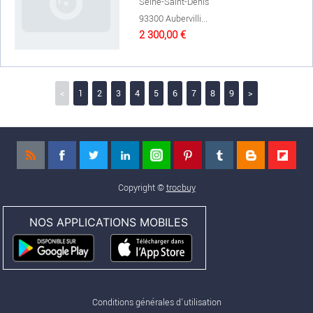
Seine-Saint-Denis
93300 Aubervilli...
2 300,00 €
<
1
2
3
4
5
6
7
8
9
>
Copyright ©
trocbuy
NOS APPLICATIONS MOBILES
Conditions générales d'utilisation