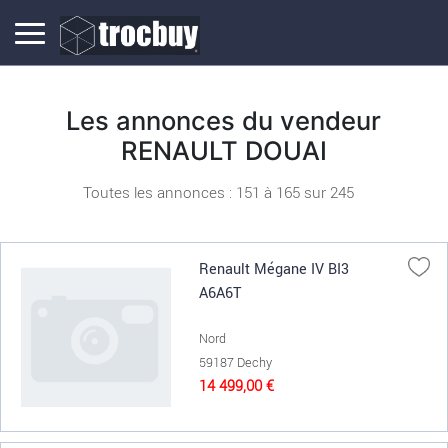
Les annonces du vendeur
RENAULT DOUAI
Toutes les annonces : 151 à
165
sur
245
Renault Mégane IV BI3
A6A6T
Nord
59187 Dechy
14 499,00 €