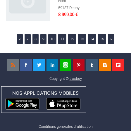
Nord
59187 Dechy
8 999,00 €
<
7
8
9
10
11
12
13
14
15
>
Copyright ©
trocbuy
NOS APPLICATIONS MOBILES
Conditions générales d'utilisation