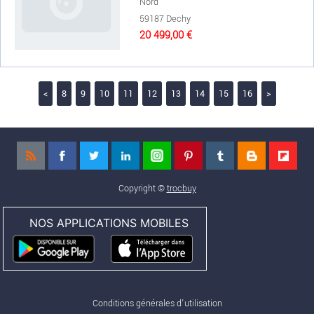
Nord
59187 Dechy
20 499,00 €
<
8
9
10
11
12
13
14
15
16
>
Copyright ©
trocbuy
NOS APPLICATIONS MOBILES
Conditions générales d'utilisation