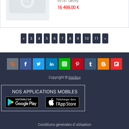
59187 Dechy
16 499,00 €
<
3
4
5
6
7
8
9
10
11
>
Copyright ©
trocbuy
NOS APPLICATIONS MOBILES
Conditions générales d'utilisation