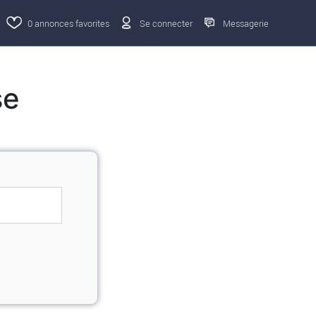
0
annonces favorites
Se connecter
Messagerie
se